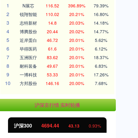
1
N展芯
116.52
396.89%
79.39%
2
锐翔智能
110.02
20.21%
16.80%
3
志特新材
14.8
20.03%
14.18%
4
博腾股份
20.44
20.02%
14.77%
5
近岸蛋白
46.72
20.01%
5.62%
6
毕得医药
61.6
20.01%
6.12%
7
五洲医疗
83.62
20.01%
18.37%
8
耐科装备
49.67
20.01%
6.83%
9
一博科技
53.33
20.01%
17.26%
10
方邦股份
146.16
20.00%
7.68%
沪深京行情 实时轮播
沪深300
4694.44
北
43.13
0.93%