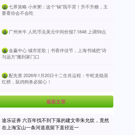
​七界策略 小米粥：这个“锅”我不背！升不升糖，主
2
要看你会不会吃
​广州米牛 人民币兑美元中间价报7.1848 上调59点
3
​金赢中心 城市笙歌｜书香伴佳节，上海书城把“诗
4
与远方”搬到家门口
​配先查 2026年1月20日十二生肖运程：牛蛇龙稳居
5
红榜，鼠鸡狗务必留心！
最新文章
途乐证券 六百年找不到下落的建文帝朱允炆，竟然
在上海宝山一条河道底留下直径近一