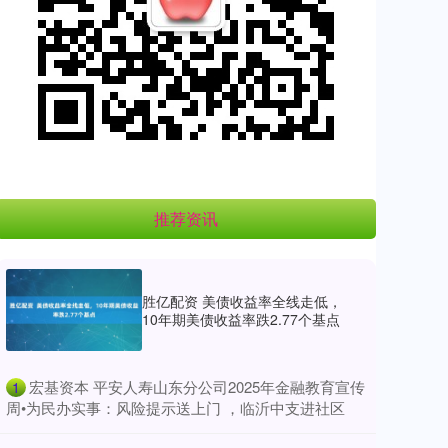
推荐资讯
胜亿配资 美债收益率全线走低，
10年期美债收益率跌2.77个基点
​宏基资本 平安人寿山东分公司2025年金融教育宣传
1
周•为民办实事：风险提示送上门 ，临沂中支进社区