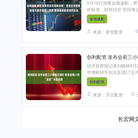
5月16日深夜金领速配，
价标准、财税信息”的回复
金领速配
来源：新玺配资
创利配资 发布会前三小
经济观察报记者刘晓林9月
华增程轿车别克至境L7正式
创利配资
来源：百亿配资
长宏网
上证指数
3940.04
.40
2.13%
39.68
1.