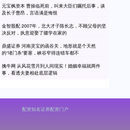
元宝枫资本 曹操临死前，叫来大臣们嘱托后事，谈
及长子曹昂，言语满是悔恨
金智股配 2007年，北大才子陈长志，不顾父母的坚
决反对，执意迎娶了辍学在家的
鼎盛证券 河南灵宝的函谷关，地形就是个天然
的“堵门杀”要塞，峡谷窄得连错车都不
擒牛网 从风花雪月到人间现实！婚姻幸福就两件
事，看透夫妻相处底层逻辑
配资知名证券配资门户