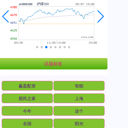
话题标签
赢盈配资
智能
股民之家
上海
今年
这个
全国
阳光