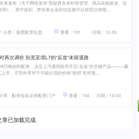
胖东来发布《关于网络发布“质疑胖东来经营管理、商品采购渠道、定
说明》。其中提到，胖东来企业的信息都可以按照法律规....
分类：股票配资实盘
查看：101
日期：12-26
时再次调价 别克至境L7的“反攻”未留退路
28日晚创利配资，决定上汽通用能否开启“反攻”的关键产品———豪
上市。尽管外界对于可能出现的价格“狠招”有所预....
分类：配资知名证券配资门户
查看：134
日期：10-03
文章已加载完成
深证成指
14311.01
02%
200.89
1.42%