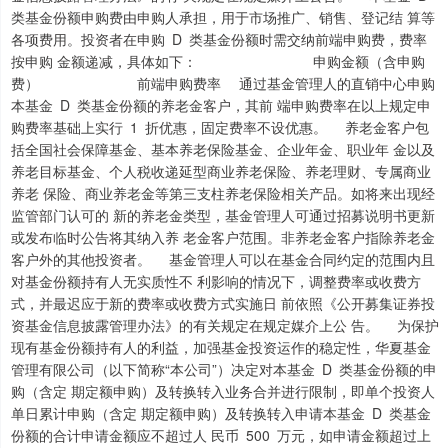
类基金份额申购费由申购人承担，用于市场推广、销售、登记结 算等
各项费用。投资者在申购 D 类基金份额时需交纳前端申购费，费率
按申购 金额递减，具体如下： 申购金额（含申购
费） 前端申购费率 通过基金管理人的直销中心申购
本基金 D 类基金份额的养老金客户，其前 端申购费率在以上规定申
购费率基础上实行 1 折优惠，固定费率不设优惠。 养老金客户包
括全国社会保障基金、基本养老保险基金、企业年金、职业年 金以及
养老目标基金、个人税收递延型商业养老保险、养老理财、专属商业
养老 保险、商业养老金等第三支柱养老保险相关产品。如将来出现经
监管部门认可的 新的养老金类型，基金管理人可通过招募说明书更新
或发布临时公告将其纳入养 老金客户范围。非养老金客户指除养老金
客户外的其他投资者。 基金管理人可以在基金合同约定的范围内且
对基金份额持有人无实质性不 利影响的情况下，调整费率或收费方
式，并最迟应于新的费率或收费方式实施日 前依照《公开募集证券投
资基金信息披露管理办法》的有关规定在规定媒介上公 告。 为保护
现有基金份额持有人的利益，加强基金投资运作的稳定性，华夏基金
管理有限公司（以下简称“本公司”）决定对本基金 D 类基金份额的申
购（含定 期定额申购）及转换转入业务合并进行限制，即单个投资人
单日累计申购（含定 期定额申购）及转换转入申请本基金 D 类基金
份额的合计申请金额应不超过人 民币 500 万元，如申请金额超过上