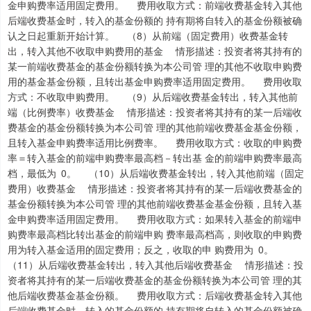
金申购费率适用固定费用。 费用收取方式：前端收费基金转入其他
后端收费基金时，转入的基金份额的 持有期将自转入的基金份额被确
认之日起重新开始计算。 （8）从前端（固定费用）收费基金转
出，转入其他不收取申购费用的基金 情形描述：投资者将其持有的
某一前端收费基金的基金份额转换为本公司管 理的其他不收取申购费
用的基金基金份额，且转出基金申购费率适用固定费用。 费用收取
方式：不收取申购费用。 （9）从后端收费基金转出，转入其他前
端（比例费率）收费基金 情形描述：投资者将其持有的某一后端收
费基金的基金份额转换为本公司管 理的其他前端收费基金基金份额，
且转入基金申购费率适用比例费率。 费用收取方式：收取的申购费
率＝转入基金的前端申购费率最高档－转出基 金的前端申购费率最高
档，最低为 0。 （10）从后端收费基金转出，转入其他前端（固定
费用）收费基金 情形描述：投资者将其持有的某一后端收费基金的
基金份额转换为本公司管 理的其他前端收费基金基金份额，且转入基
金申购费率适用固定费用。 费用收取方式：如果转入基金的前端申
购费率最高档比转出基金的前端申购 费率最高档高，则收取的申购费
用为转入基金适用的固定费用；反之，收取的申 购费用为 0。
（11）从后端收费基金转出，转入其他后端收费基金 情形描述：投
资者将其持有的某一后端收费基金的基金份额转换为本公司管 理的其
他后端收费基金基金份额。 费用收取方式：后端收费基金转入其他
后端收费基金时，转入的基金份额的 持有期将自转入的基金份额被确