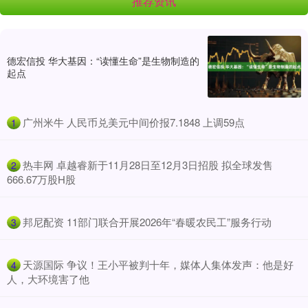
推荐资讯
德宏信投 华大基因：“读懂生命”是生物制造的
起点
​广州米牛 人民币兑美元中间价报7.1848 上调59点
1
​热丰网 卓越睿新于11月28日至12月3日招股 拟全球发售
2
666.67万股H股
​邦尼配资 11部门联合开展2026年“春暖农民工”服务行动
3
​天源国际 争议！王小平被判十年，媒体人集体发声：他是好
4
人，大环境害了他