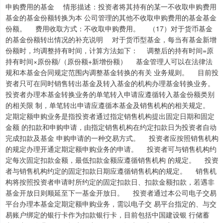
申购费用的基金 情形描述：投资者将其持有的某一不收取申购费用
基金的基金份额转换为本 公司管理的其他不收取申购费用的基金基金
份额。 费用收取方式：不收取申购费用。 （17）对于货币基金
的基金份额转出情况的补充说明 对于货币型基金，每当有基金新增
份额时，均调整持有时间，计算方法如下： 调整后的持有时间=原
持有时间×原份额/（原份额+新增份额） 基金管理人可以在法律法
规和本基金合同规定范围内调整基金转换的有关 业务规则。 目前投
资者只可在同时销售转出基金及转入基金的机构办理基金转换业务。
投资者办理本基金转换业务的单笔转入申请应遵循转入基金份额类别
的相关限 制，单笔转出申请应遵循本基金及销售机构的相关规定。
定期定额申购业务是指投资者通过指定销售机构提出固定日期和固定
金额 的扣款和申购申请，由指定销售机构在约定扣款日为投资者自动
完成扣款及基金 申购申请的一种交易方式。 投资者应按照销售机构
的规定办理开通定期定额申购业务的申请。 投资者可与销售机构约
定每次固定扣款金额，最低扣款金额应遵循销售机构 的规定。 投资
者与销售机构约定的固定扣款日期应遵循销售机构的规定。 销售机
构将按照投资者申请时所约定的固定扣款日、扣款金额扣款，若遇非
基金开放日则顺延至下一基金开放日。 投资者通过本公司电子交易
平台办理本基金定期定额申购业务，需以电子交 易平台指定的、与交
易账户绑定的银行卡作为扣款银行卡，目前包括中国建设银 行储蓄