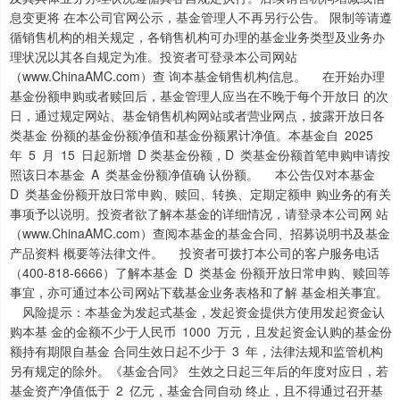
息变更将 在本公司官网公示，基金管理人不再另行公告。 限制等请遵
循销售机构的相关规定，各销售机构可办理的基金业务类型及业务办
理状况以其各自规定为准。投资者可登录本公司网站
（www.ChinaAMC.com）查 询本基金销售机构信息。 在开始办理
基金份额申购或者赎回后，基金管理人应当在不晚于每个开放日 的次
日，通过规定网站、基金销售机构网站或者营业网点，披露开放日各
类基金 份额的基金份额净值和基金份额累计净值。本基金自 2025
年 5 月 15 日起新增 D 类基金份额，D 类基金份额首笔申购申请按
照该日本基金 A 类基金份额净值确 认份额。 本公告仅对本基金
D 类基金份额开放日常申购、赎回、转换、定期定额申 购业务的有关
事项予以说明。投资者欲了解本基金的详细情况，请登录本公司网 站
（www.ChinaAMC.com）查阅本基金的基金合同、招募说明书及基金
产品资料 概要等法律文件。 投资者可拨打本公司的客户服务电话
（400-818-6666）了解本基金 D 类基金 份额开放日常申购、赎回等
事宜，亦可通过本公司网站下载基金业务表格和了解 基金相关事宜。
风险提示：本基金为发起式基金，发起资金提供方使用发起资金认
购本基 金的金额不少于人民币 1000 万元，且发起资金认购的基金份
额持有期限自基金 合同生效日起不少于 3 年，法律法规和监管机构
另有规定的除外。《基金合同》 生效之日起三年后的年度对应日，若
基金资产净值低于 2 亿元，基金合同自动 终止，且不得通过召开基