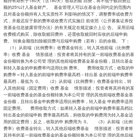
额持有期长于180天（含180天）收取的赎 回费，将不低于赎回费总
额的25%计入基金财产。 基金管理人可以在基金合同约定的范围内
且对基金份额持有人无实质性不 利影响的情况下，调整费率或收费方
式，并最迟应于新的费率或收费方式实施日 前依照《公开募集证券投
资基金信息披露管理办法》的有关规定在规定媒介上公 告。 采用后端
收费模式购买，除收取赎回费外，还需收取赎回时应收的后端申购
费。 转换金额指扣除赎回费与后端申购费（若有）后的余额。 下：
（1）从前端（比例费率）收费基金转出，转入其他前端（比例费
率）收费 基金 情形描述：投资者将其持有的某一前端收费基金的基
金份额转换为本公司管 理的其他前端收费基金基金份额，且转出基金
和转入基金的申购费率均适用比例 费率。 费用收取方式：收取的申
购费率＝转入基金的前端申购费率最高档－转出基 金的前端申购费率
最高档，最低为 0。 （2）从前端（比例费率）收费基金转出，转
入其他前端（固定费用）收费 基金 情形描述：投资者将其持有的某
一前端收费基金的基金份额转换为本公司管 理的其他前端收费基金基
金份额，且转出基金申购费率适用比例费率，转入基金 申购费率适用
固定费用。 费用收取方式：如果转入基金的前端申购费率最高档比
转出基金的前端申购 费率最高档高，则收取的申购费用为转入基金适
用的固定费用；反之，收取的申 购费用为 0。 （3）从前端（比例
费率）收费基金转出，转入其他后端收费基金 情形描述：投资者将
其持有的某一前端收费基金的基金份额转换为本公司管 理的其他后端