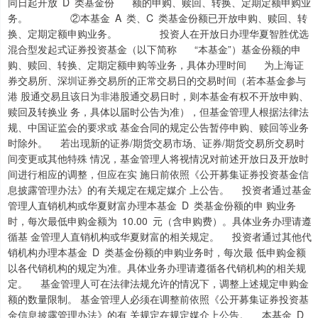
同日起开放 D 类基金份 额的申购、赎回、转换、定期定额申购业
务。 ②本基金 A 类、C 类基金份额已开放申购、赎回、转
换、定期定额申购业务。 投资人在开放日办理华夏智胜优选
混合型发起式证券投资基金（以下简称 “本基金”）基金份额的申
购、赎回、转换、定期定额申购等业务，具体办理时间 为上海证
券交易所、深圳证券交易所的正常交易日的交易时间（若本基金参与
港 股通交易且该日为非港股通交易日时，则本基金有权不开放申购、
赎回及转换业 务，具体以届时公告为准），但基金管理人根据法律法
规、中国证监会的要求或 基金合同的规定公告暂停申购、赎回等业务
时除外。 若出现新的证券/期货交易市场、证券/期货交易所交易时
间变更或其他特殊 情况，基金管理人将视情况对前述开放日及开放时
间进行相应的调整，但应在实 施日前依照《公开募集证券投资基金信
息披露管理办法》的有关规定在规定媒介 上公告。 投资者通过基金
管理人直销机构或华夏财富办理本基金 D 类基金份额的申 购业务
时，每次最低申购金额为 10.00 元（含申购费）。具体业务办理请遵
循基 金管理人直销机构或华夏财富的相关规定。 投资者通过其他代
销机构办理本基金 D 类基金份额的申购业务时，每次最 低申购金额
以各代销机构的规定为准。具体业务办理请遵循各代销机构的相关规
定。 基金管理人可在法律法规允许的情况下，调整上述规定申购金
额的数量限制。 基金管理人必须在调整前依照《公开募集证券投资基
金信息披露管理办法》的有 关规定在规定媒介上公告。 本基金 D