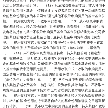
认之日起重新开始计算。 （12）从后端收费基金转出，转入其他不
收取申购费用的基金 情形描述：投资者将其持有的某一后端收费基
金的基金份额转换为本公司管 理的其他不收取申购费用的基金基金份
额。 费用收取方式：不收取申购费用。 （13）从不收取申购费
用的基金转出，转入其他前端（比例费率）收费基金 情形描述：投
资者将其持有的某一不收取申购费用基金的基金份额转换为本 公司管
理的其他前端收费基金基金份额，且转入基金申购费率适用比例费
率。 费用收取方式：收取的申购费率=转入基金的申购费率－转出
基金的销售服 务费率×转出基金的持有时间（单位为年），最低为
0。 （14）从不收取申购费用基金转出，转入其他前端（固定费
用）收费基金 情形描述：投资者将其持有的某一不收取申购费用基
金的基金份额转换为本 公司管理的其他前端收费基金基金份额，且转
入基金申购费率适用固定费用。 费用收取方式：收取的申购费用=
固定费用－转换金额×转出基金的销售服 务费率×转出基金的持有时间
（单位为年），最低为 0。 （15）从不收取申购费用的基金转出，
转入其他后端收费基金 情形描述：投资者将其持有的某一不收取申
购费用基金的基金份额转换为本 公司管理的其他后端收费基金基金份
额。 费用收取方式：不收取申购费用的基金转入其他后端收费基金
时，转入的基 金份额的持有期将自转入的基金份额被确认之日起重新
开始计算。 （16）从不收取申购费用的基金转出，转入其他不收取