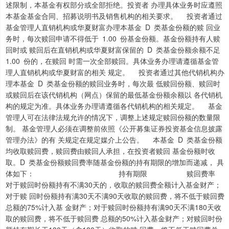
述限制，本基金有权部分或全部拒绝。投资者 办理具体业务时应遵照
本基金基金合同、招募说明书及销售机构的相关要求。 投资者通过
基金管理人直销机构或华夏财富办理本基金 D 类基金份额的赎 回业
务时，每次赎回申请不得低于 1.00 份基金份额。基金份额持有人赎
回时或 赎回后在直销机构或华夏财富保留的 D 类基金份额余额不足
1.00 份的，在赎回 时需一次全部赎回。具体业务办理请遵循基金管
理人直销机构或华夏财富的相关 规定。 投资者通过其他代销机构办
理本基金 D 类基金份额的赎回业务时，每次最 低赎回份额、赎回时
或赎回后在该代销机构（网点）保留的最低基金份额余额以 各代销机
构的规定为准。具体业务办理请遵循各代销机构的相关规定。 基金
管理人可在法律法规允许的情况下，调整上述规定赎回份额的数量限
制。 基金管理人必须在调整前依照《公开募集证券投资基金信息披露
管理办法》的有 关规定在规定媒介上公告。 本基金 D 类基金份额
均收取赎回费，赎回费由赎回人承担，在投资者赎回 基金份额时收
取。D 类基金份额赎回费率随基金份额的持有期限的增加而递减， 具
体如下： 持有期限 赎回费率
对于赎回时份额持有不满30天的，收取的赎回费全额计入基金财产；
对于赎 回时份额持有满30天不满90天收取的赎回费，将不低于赎回费
总额的75%计入基 金财产；对于赎回时份额持有满90天不满180天收
取的赎回费，将不低于赎回费 总额的50%计入基金财产；对赎回时份