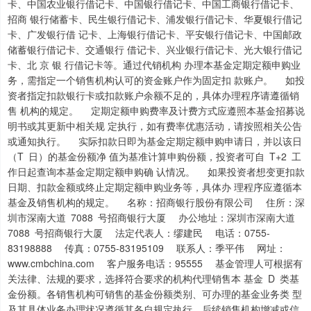
卡、中国农业银行借记卡、中国银行借记卡、中国工商银行借记卡、
招商 银行储蓄卡、民生银行借记卡、浦发银行借记卡、华夏银行借记
卡、广发银行借 记卡、上海银行借记卡、平安银行借记卡、中国邮政
储蓄银行借记卡、交通银行 借记卡、兴业银行借记卡、光大银行借记
卡、北 京 银 行借记卡等。通过代销机构 办理本基金定期定额申购业
务，需指定一个销售机构认可的资金账户作为固定扣 款账户。 如投
资者指定扣款银行卡或扣款账户余额不足的，具体办理程序请遵循销
售 机构的规定。 定期定额申购费率及计费方式应遵照本基金招募说
明书或其更新中相关规 定执行，如有费率优惠活动，请按照相关公告
或通知执行。 实际扣款日即为基金定期定额申购申请日，并以该日
（T 日）的基金份额净 值为基准计算申购份额，投资者可自 T+2 工
作日起查询本基金定期定额申购确 认情况。 如果投资者想变更扣款
日期、扣款金额或终止定期定额申购业务等，具体办 理程序应遵循本
基金及销售机构的规定。 名称：招商银行股份有限公司 住所：深
圳市深南大道 7088 号招商银行大厦 办公地址：深圳市深南大道
7088 号招商银行大厦 法定代表人：缪建民 电话：0755-
83198888 传真：0755-83195109 联系人：季平伟 网址：
www.cmbchina.com 客户服务电话：95555 基金管理人可根据有
关法律、法规的要求，选择符合要求的机构代理销售本 基金 D 类基
金份额。各销售机构可销售的基金份额类别、可办理的基金业务类 型
及其具体业务办理状况遵循其各自规定执行。后续销售机构增减或信