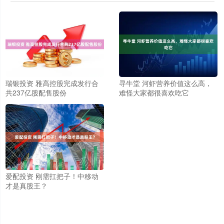
瑞银投资 雅高控股完成发行合
寻牛堂 河虾营养价值这么高，
共237亿股配售股份
难怪大家都很喜欢吃它
爱配投资 刚需扛把子！中移动
才是真股王？